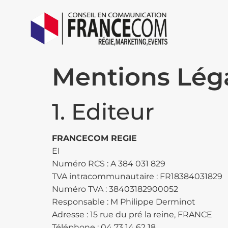
Mentions Lég
1. Editeur
FRANCECOM REGIE
EI
Numéro RCS : A 384 031 829
TVA intracommunautaire : FR18384031829
Numéro TVA : 38403182900052
Responsable : M Philippe Derminot
Adresse : 15 rue du pré la reine, FRANCE
Téléphone : 04 73 14 62 18